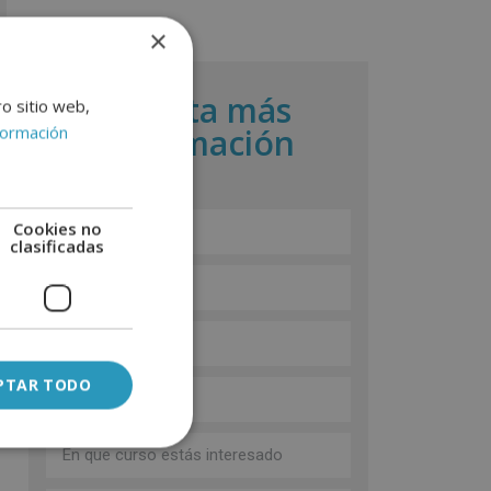
×
Solicita más
ro sitio web,
formación
información
Cookies no
clasificadas
PTAR TODO