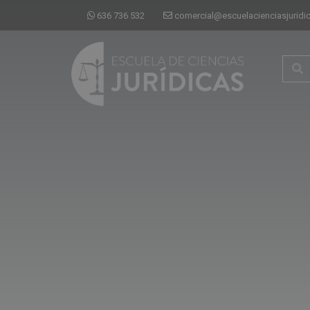
636 736 532
comercial@escuelacienciasjuridi