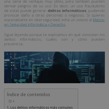
una serie de ventajas muy útiles, pero también pueden
derivar peligros de su uso. Es decir, un uso fraudulento
de estas puede generar
delitos informáticos
, pudiendo
provocar daño a otras personas o negocios. Si quieres
especializarte en ciberseguridad, echa un vistazo al
Máster
en Seguridad Informática y Derecho
.
Sigue leyendo porque te explicamos en qué consisten los
delitos informáticos, cuáles son y cómo pueden
prevenirse.
Índice de contenidos
Los delitos informáticos más comunes