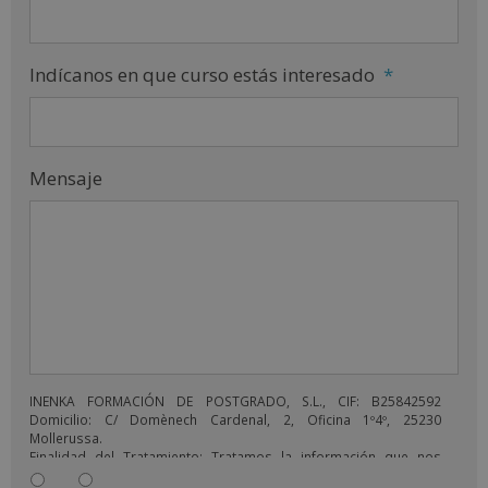
Indícanos en que curso estás interesado
*
Mensaje
INENKA FORMACIÓN DE POSTGRADO, S.L., CIF: B25842592
Domicilio: C/ Domènech Cardenal, 2, Oficina 1º4º, 25230
Mollerussa.
Finalidad del Tratamiento: Tratamos la información que nos
facilita con el fin de enviarle correos electrónicos de tipo