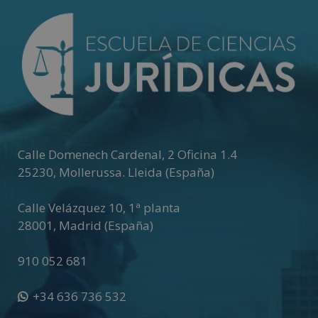
e
r
n
a
t
i
v
e
:
Calle Domenech Cardenal, 2 Oficina 1.4
25230
,
Mollerussa
.
Lleida (España)
Calle Velázquez 10, 1ª planta
28001
,
Madrid (España)
910 052 681
+34 636 736 532