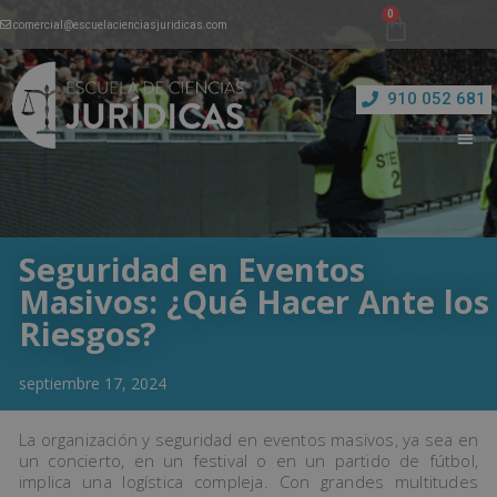
comercial@escuelacienciasjuridicas.com
910 052 681
Seguridad en Eventos
Masivos: ¿Qué Hacer Ante los
Riesgos?
septiembre 17, 2024
La organización y seguridad en eventos masivos, ya sea en
un concierto, en un festival o en un partido de fútbol,
implica una logística compleja. Con grandes multitudes