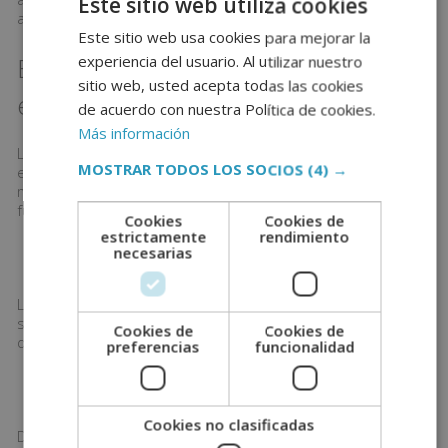
Este sitio web utiliza cookies
acciones a seguir.
Este sitio web usa cookies para mejorar la
El Rol de los Guardias de Seguridad
experiencia del usuario. Al utilizar nuestro
sitio web, usted acepta todas las cookies
en Eventos
de acuerdo con nuestra Política de cookies.
Más información
Los guardias de seguridad son la primera línea de defensa
MOSTRAR TODOS LOS SOCIOS
(4) →
en cualquier evento masivo. Su rol es
multifacético
y va
más allá de simplemente vigilar el evento. Entre sus
funciones principales se encuentran:
Cookies
Cookies de
estrictamente
rendimiento
necesarias
Controlar el Acceso
Los guardias verifican boletos, realizan inspecciones de
seguridad y monitorean las entradas para evitar la entrada
Cookies de
Cookies de
de objetos prohibidos o personas no autorizadas.
preferencias
funcionalidad
Monitorear Multitudes
Cookies no clasificadas
Durante el evento, los guardias se encargan de supervisar