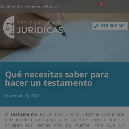
comercial@escuelacienciasjuridicas.com
910 052 681
Qué necesitas saber para
hacer un testamento
noviembre 5, 2019
El
testamento
es un acto jurídico y formal donde una
persona deja por escrito su voluntad respecto a cómo se
dividirán sus bienes tras su muerte. Para que un