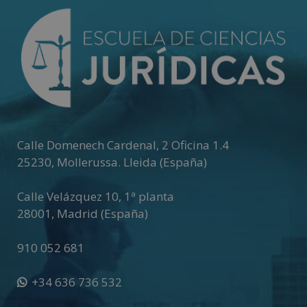
r
n
a
t
i
v
e
:
Calle Domenech Cardenal, 2 Oficina 1.4
25230
,
Mollerussa
.
Lleida (España)
Calle Velázquez 10, 1ª planta
28001
,
Madrid (España)
910 052 681
+34 636 736 532