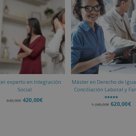
er experto en Integración
Máster en Derecho de Igua
Social
Conciliación Laboral y Fa
420,00
€
840,00
€
Valorado
620,00
€
1.240,00
€
con
5.00
de 5
Añadir al carrito
Añadir al carrito