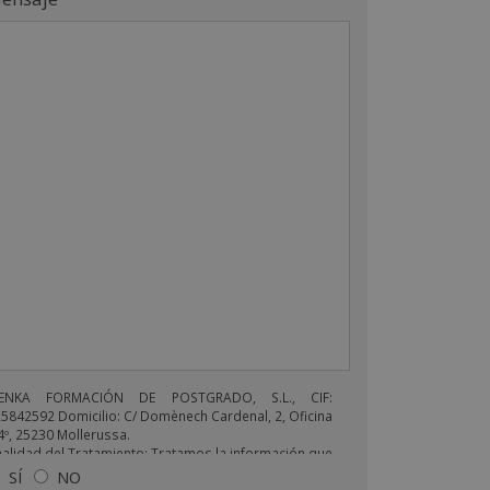
NENKA FORMACIÓN DE POSTGRADO, S.L., CIF:
5842592 Domicilio: C/ Domènech Cardenal, 2, Oficina
4º, 25230 Mollerussa.
nalidad del Tratamiento: Tratamos la información que
s facilita con el fin de enviarle correos electrónicos
SÍ
NO
 tipo comercial relacionado con los productos