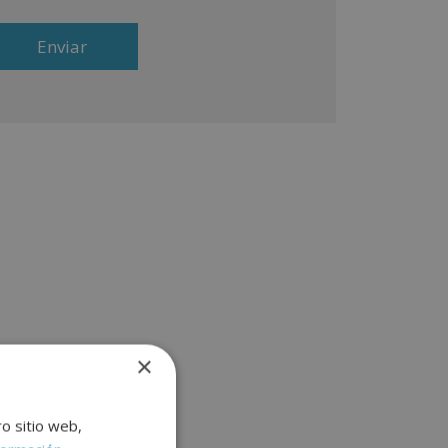
recidos y otros tipo de productos que fueran de su
terés.
gitimación del tratamiento: Consentimiento del
teresado.
erechos: Puede ejercitar sus derechos
entificándose suficientemente, dirigiéndose a la
rección comercial@escuelacienciasjuridicas.com.
ra más información consulte nuestra Política de
ivacidad.
sea recibir información comercial (vía telefónica y/o
ail):
×
ro sitio web,