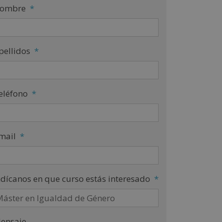
ombre
*
pellidos
*
eléfono
*
mail
*
ndícanos en que curso estás interesado
*
ensaje