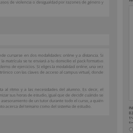
casos de violencia o desigualdad por razones de género y
de cursarse en dos modalidades: online y a distancia. Si
 la matrícula se te enviará a tu domicilio el pack formativo
erno de ejercicios. Si eliges la modalidad online, una vez
ctrónico con las claves de acceso al campus virtual, donde
a al ritmo y a las necesidades del alumno. Es decir, el
anizar sus horas de estudio, igual que de decidir cuándo se
l asesoramiento de un tutor durante todo el curso, a quién
nto acerca del temario como del sistema de estudio.
I
B2
1º
Fi
no
de