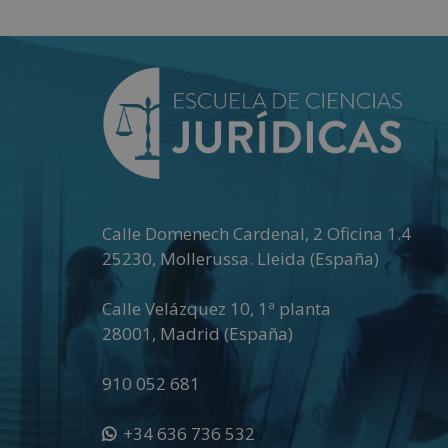
Añadir al carrito
Calle Domenech Cardenal, 2 Oficina 1.4
25230
,
Mollerussa
.
Lleida (España)
Calle Velázquez 10, 1ª planta
28001
,
Madrid (España)
910 052 681
+34 636 736 532