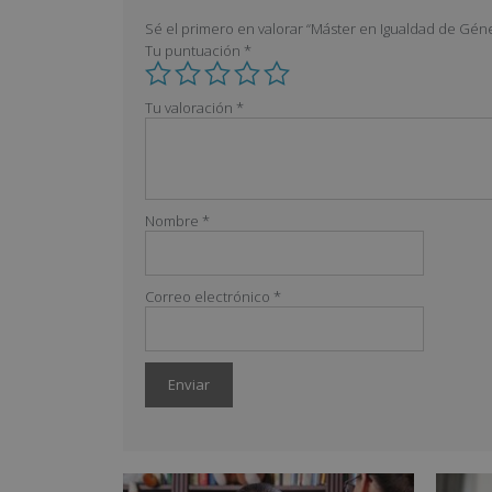
Sé el primero en valorar “Máster en Igualdad de Gén
Tu puntuación
*
Tu valoración
*
Nombre
*
Correo electrónico
*
A
l
t