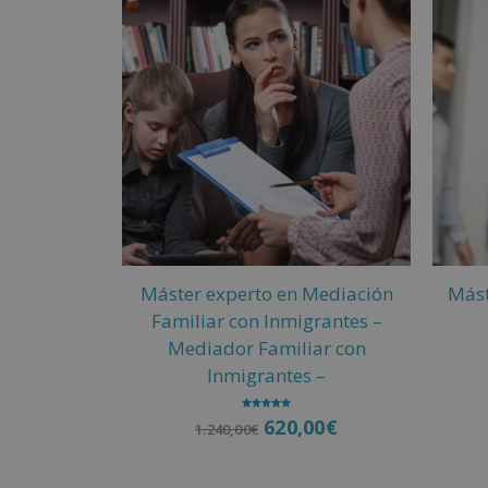
e
r
n
a
t
i
v
e
:
Máster experto en Mediación
Mást
Familiar con Inmigrantes –
Mediador Familiar con
Inmigrantes –
Valorado
620,00
€
1.240,00
€
con
5.00
de 5