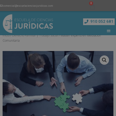
comercial@escuelacienciasjuridicas.com
910 052 681
Inicio
/
Derecho Familiar y Trabajo Social
/ Máster experto en Mediación
Comunitaria