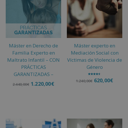
r
n
a
t
i
v
e
Máster en Derecho de
Máster experto en
:
Familia Experto en
Mediación Social con
Maltrato Infantil – CON
Víctimas de Violencia de
PRÁCTICAS
Género
GARANTIZADAS –
Valorado
620,00
€
1.240,00
€
con
1.220,00
€
4.50
2.440,00
€
de 5
Añadir al carrito
Añadir al carrito