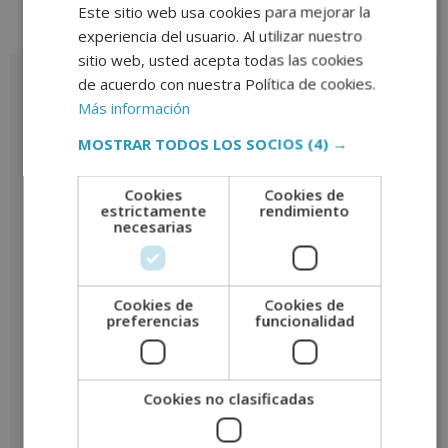
Este sitio web usa cookies para mejorar la
experiencia del usuario. Al utilizar nuestro
Valoraciones (0)
sitio web, usted acepta todas las cookies
de acuerdo con nuestra Política de cookies.
Valoraciones
Más información
No hay valoraciones aún.
MOSTRAR TODOS LOS SOCIOS
(4) →
Sé el primero en valorar “Máster experto en Mediación
Comunitaria”
Cookies
Cookies de
Tu puntuación
*
estrictamente
rendimiento
necesarias
Tu valoración
*
Cookies de
Cookies de
preferencias
funcionalidad
Nombre
*
Cookies no clasificadas
Correo electrónico
*