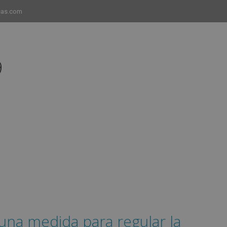
cas.com
9
INICIO
CURSOS
CAMPUS
EMPLEO 
 una medida para regular la