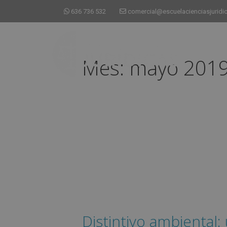
636 736 532
comercial@escuelacienciasjuridi
Mes:
mayo 201
Distintivo ambiental: